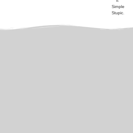
It
Simple
Stupic.