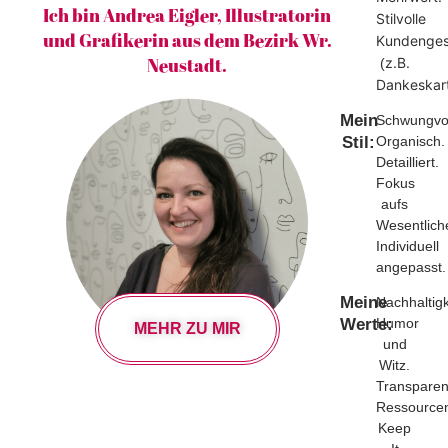
Ich bin Andrea Eigler, Illustratorin
Stilvolle
und Grafikerin aus dem Bezirk Wr.
Kundenges
Neustadt.
z.B.
(
Dankeskart
Mein
Schwungvol
Stil:
Organisch.
Detailliert.
Fokus
aufs
Wesentlich
Individuell
angepasst.
Meine
Nachhaltigk
Werte:
Humor
MEHR ZU MIR
und
Witz.
Transparen
Ressource
Keep